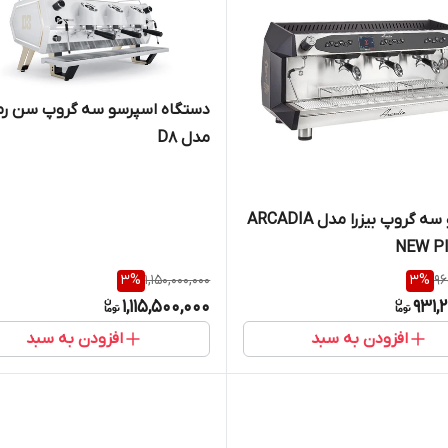
دستگاه اسپرسو سه گروپ سن رم
مدل D8
اسپرسو سه گروپ بیزرا مدل ARCADIA
NEW P
3
%
1,150,000,000
3
%
96
1,115,500,000
931,
افزودن به سبد
افزودن به سبد