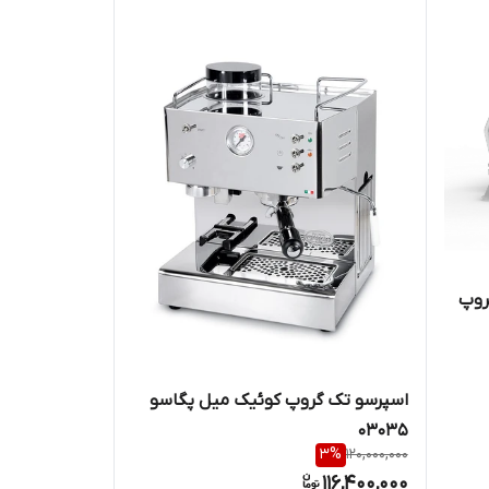
روپ
اسپرسو تک گروپ کوئیک میل پگاسو
۰۳۰۳۵
3
%
120,000,000
116,400,000