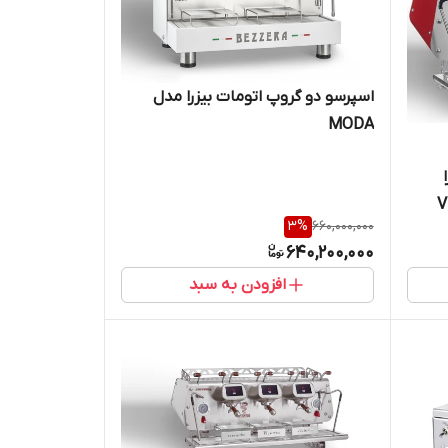
اسپرسو دو گروپ اتومات بیزرا مدل
MODA
V
3
%
660,000,000
640,200,000
افزودن به سبد