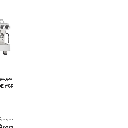
اسپرسو 
E 3GR
,000,000
950,000