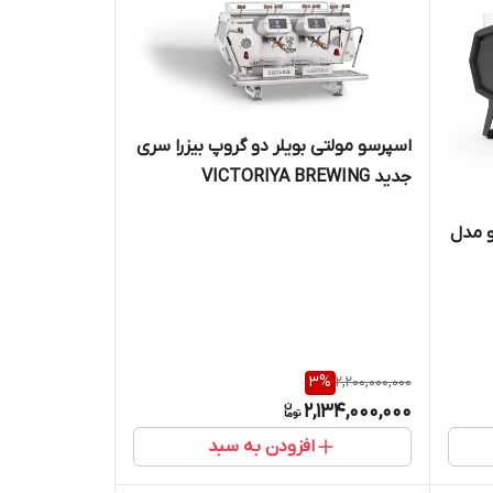
اسپرسو مولتی بویلر دو گروپ بیزرا سری
جدید VICTORIYA BREWING
PROFILE NEW 2GR
 مدل
3
%
2,200,000,000
2,134,000,000
افزودن به سبد