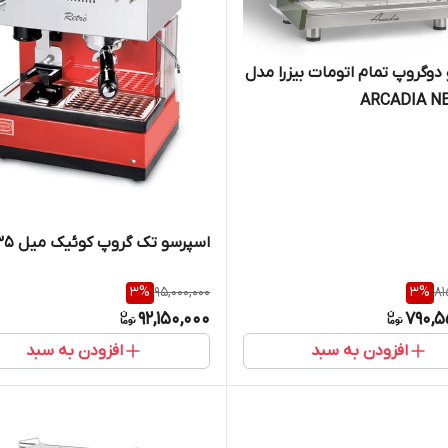
دوگروپ تمام اتومات بیزرا مدل
ARCADIA N
اسپرسو تک گروپ کوئیک میل 0835
3
%
95,000,000
3
%
81
92,150,000
790,5
افزودن به سبد
افزودن به سبد