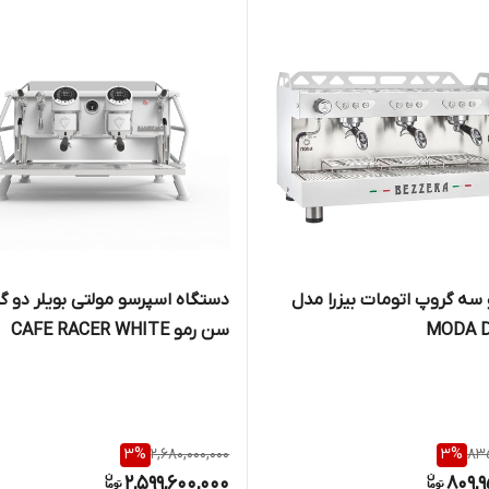
سه گروپ اتومات بیزرا مدل
دستگاه اسپرسو مولتی بویلر دو گ
MODA D
سن رمو CAFE RACER WHITE
3
%
2,680,000,000
3
%
835
2,599,600,000
809,