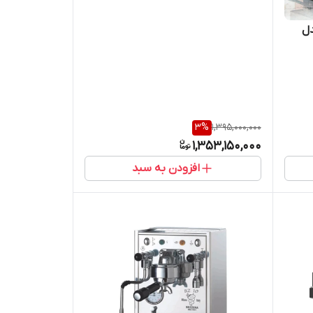
دل
3
%
1,395,000,000
1,353,150,000
افزودن به سبد