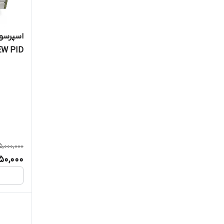
اسپرسو 
EW PID
5,000,000
50,000