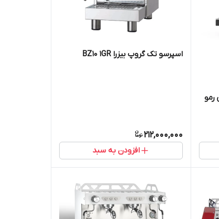
اسپرسو تک گروپ بیزرا BZ10 1GR
رمو
212,000,000
افزودن به سبد