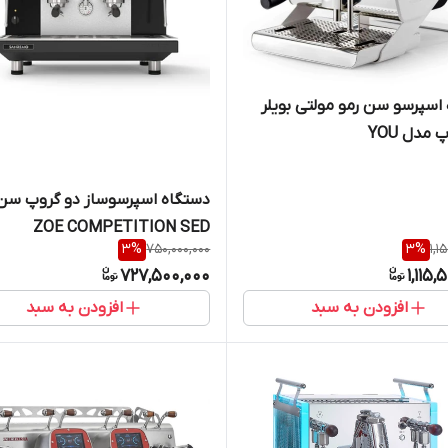
اسپرسو سن رمو مولتی بویلر
مدل YOU
دستگاه اسپرسوساز دو گروپ سن 
ZOE COMPETITION SED
3
%
750,000,000
3
%
1,1
727,500,000
1,115,
افزودن به سبد
افزودن به سبد