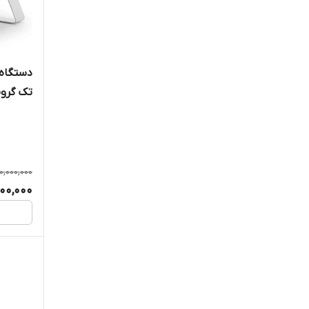
DALLA CORTE
FAEMA
FRACINO
دستگاه 
تک گروپ 
IBERITAL
KEES VAN DER WESTEN
LA CIMBALI
50,000,000
500,000
LASPAZIALE
LELIT
NINURETA
QUICK MILL