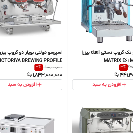
اسپرسو تک گروپ دستی dual بیزرا
اسپرسو مولتی بویلر دو گروپ بیزرا
ICTORIYA BREWING PROFILE
3
%
1,900,000,000
3
%
455
2GR
1,843,000,000
441,3
افزودن به سبد
افزودن به سبد