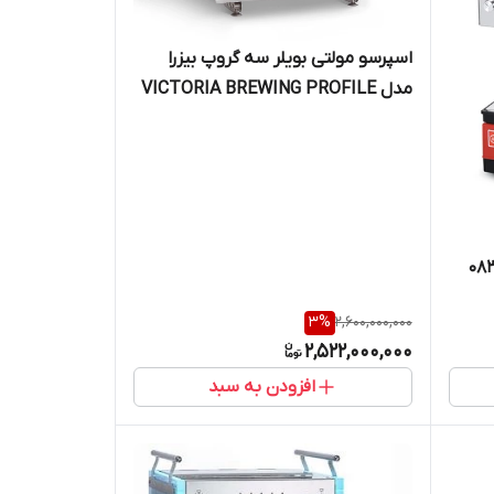
اسپرسو مولتی بویلر سه گروپ بیزرا
مدل VICTORIA BREWING PROFILE
3
%
2,600,000,000
2,522,000,000
افزودن به سبد