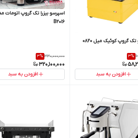
اسپرسو بیزرا تک گروپ اتومات م
B2016
تک گروپ کوئیک میل 0820
3
%
330,000,000
3
%
6
320,100,000
58,2
افزودن به سبد
افزودن به سبد