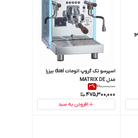
و
اسپرسو تک گروپ اتومات dual بیزرا
مدل MATRIX DE
3
%
490,000,000
475,300,000
افزودن به سبد