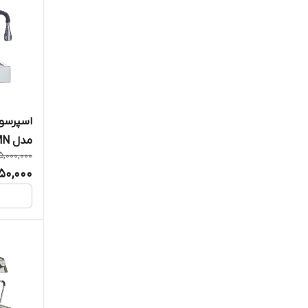
RANCILIO
ROCKET
ROYAL
SANREMO
مدل MATRIX E61 MN
,000,000
SIMONELLI
50,000
SLAYER
wega