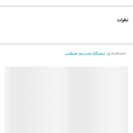
مشخصات فنی
حجم بویلر : 250 سی سی
نظرات
حجم مخزن آب : 2.7 لیتر
حجم مخزن قهوه : 150 گرم
تیغه آسیاب : تخت 38 م م
دسته‌بندی
:
دستگاه اسپرسو صنعتی
ولتاژ: ۲۳۰ ولت ولت
ابعاد: 31.5*26.5*37 سانتیمتر
وزن: 10.2 کیلوگرم
ویژگی‌ها
ساخت کشور ایتالیا
تنظیم آسیاب میکرومتریک
مانومتر فشار قهوه
بدنه فولاد ضد زنگ