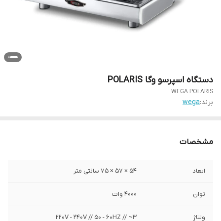
دستگاه اسپرسو وگا POLARIS
WEGA POLARIS
برند:
wega
مشخصات
ابعاد
۵۴ × ۵۷ × ۷۵ سانتی متر
توان
۴۰۰۰ وات
ولتاژ
220V - 240V // 50 - 60HZ // ~3