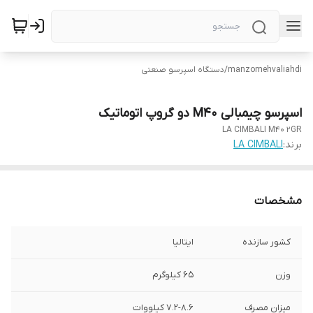
manzomehvaliahdi
/
دستگاه اسپرسو صنعتی
اسپرسو چیمبالی M40 دو گروپ اتوماتیک
LA CIMBALI M40 2GR
برند:
LA CIMBALI
مشخصات
کشور سازنده
ایتالیا
وزن
65 کیلوگرم
میزان مصرف
7.2-8.6 کیلووات