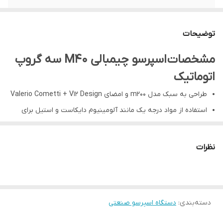
نوع مصرف
برق
توضیحات
گنجایش بویلر
10 لیتر
مشخصات اسپرسو چیمبالی M40 سه گروپ
ارتفاع
592 میلیمتر
اتوماتیک
طول
768 میلیمتر
طراحی به سبک مدل m200 و امضای Valerio Cometti + V12 Design
استفاده از مواد درجه یک مانند آلومینیوم دایکاست و استیل برای
عمق
531 میلیمتر
دوام و مقاومت بیشتر
افزایش عملکرد و تعامل باریستا بدلیل فاصله بیشتر میله های بخار از
نظرات
گروپ های قهوه
بهینه شدن ابعاد دستگاه برای تطابق پذیری بیشتر دستگاه با محیط
همراه با کاهش ۳۰٪ وزن
دسته‌بندی
:
دستگاه اسپرسو صنعتی
میله های بخار با طراحی ارگونومیک با فناوری Cold Touch برای
جلوگیری از سوختگی و افزایش سرعت کار