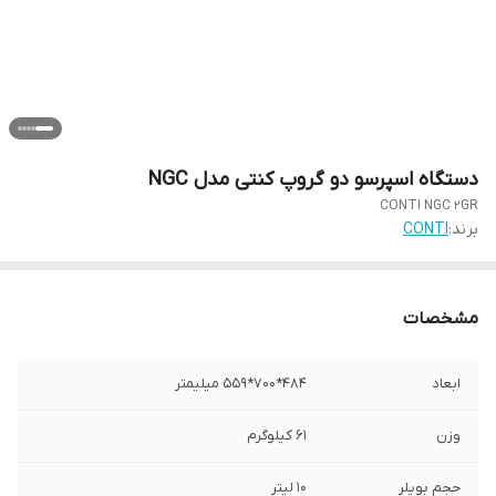
دستگاه اسپرسو دو گروپ کنتی مدل NGC
CONTI NGC 2GR
برند:
CONTI
مشخصات
ابعاد
484*700*559 میلیمتر
وزن
61 کیلوگرم
حجم بویلر
10 لیتر