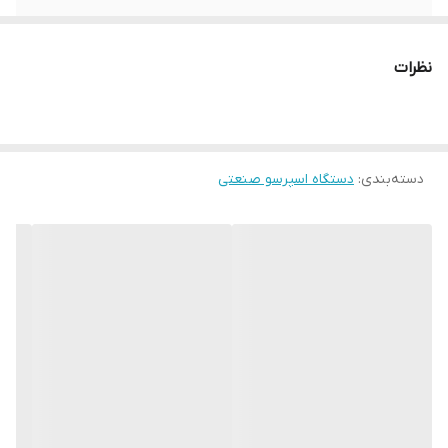
توان
3500 وات
نظرات
صفحه نمایش
دارد
دیجیتال
تال کاپ
دارد
دسته‌بندی
:
دستگاه اسپرسو صنعتی
سیستم PID
دارد
گارانتی
یکسال شرکتی