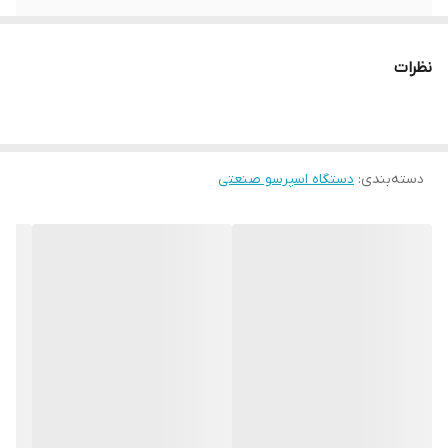
توان
4700 وات
نظرات
وزن خالص
75 کیلو گرم
دسته‌بندی
:
دستگاه اسپرسو صنعتی