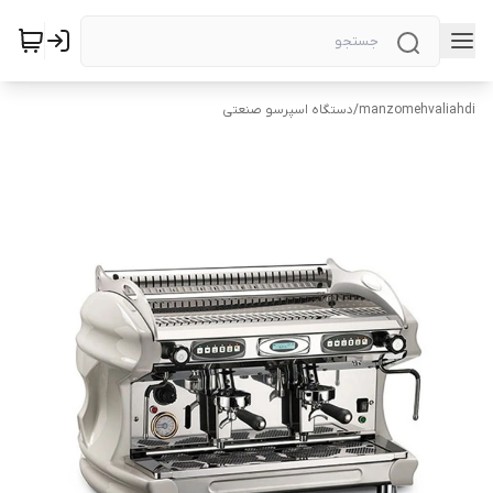
manzomehvaliahdi
/
دستگاه اسپرسو صنعتی