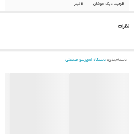
ظرفیت دیگ جوشان
11 لیتر
توان دستگاه
2600-3000
نظرات
امکان اتصال به آب
دارد
شهری
برق
تک فاز – سه فاز
دسته‌بندی
:
دستگاه اسپرسو صنعتی
جنس بدنه
استنلس استیل
وزن
65 کیلوگرم
گارانتی
دو سال
ویژگی
امکان عصاره گیری و استفاده از نازل بخار به
صورت همزمان – پرتافیلتر یک عدد سینگل دو
عدد سینگل