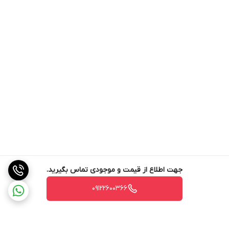
آب خروجی از هر
گروپ هد
اکو مد ( جهت
دارد
کاهش مصرف انرژی
)
محافط المنت (
دارد
KIXON )
کلیدهای دستگاه
ضد آب
ابعاد دستگاه
50 * 53 * 40 سانتیمتر
جهت اطلاع از قیمت و موجودی تماس بگیرید.
وزن دستگاه
45 کیلوگرم
09122600366