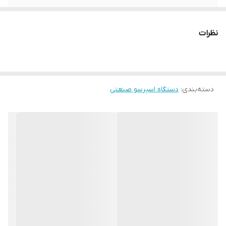
ولتاژ
230 ولت
نظرات
گنجایش بویلر
5 لیتر
محافظ بویلر
دارد
دسته‌بندی
:
دستگاه اسپرسو صنعتی
صفحه نمایشگر
دارد
دیجیتال
سنسور کنترل حرارت
دارد
( PID )
قابلیت کارکرد
برق تک فاز
فیلتر
قابل تعویض
گرمکن برقی فنجان
دارد