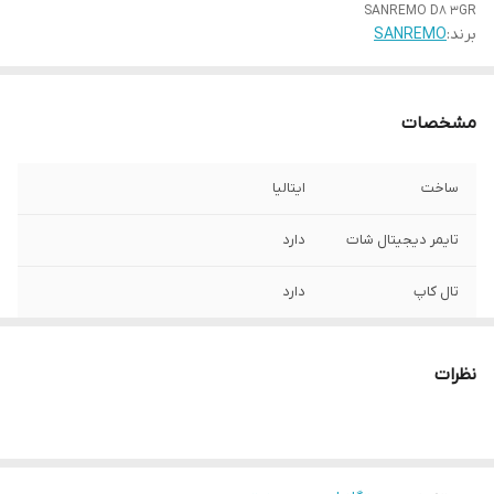
SANREMO D8 3GR
برند:
SANREMO
مشخصات
ساخت
ایتالیا
تایمر دیجیتال شات
دارد
تال کاپ
دارد
تنظیم دمای بویلر
دارد
نظرات
فنجان گرم کن
دارد
تنظیم دمای
دارد
هدگروپ ها