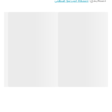
دسته‌بندی
:
دستگاه اسپرسو صنعتی
باریستا لایت
دارد
نازل بخار
کول تاچ
حجم بویلر
10 لیتر
وزن
71.5 کیلوگرم
گارانتی
یکساله شرکتی