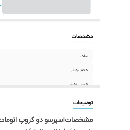
و
ن
سی
کن
گا
مشخصات
ساخت
حجم بویلر
جنس بویلر
توان
توضیحات
وزن
مشخصات اسپرسو دو گروپ اتومات بیزرا مدل
سیستم PID