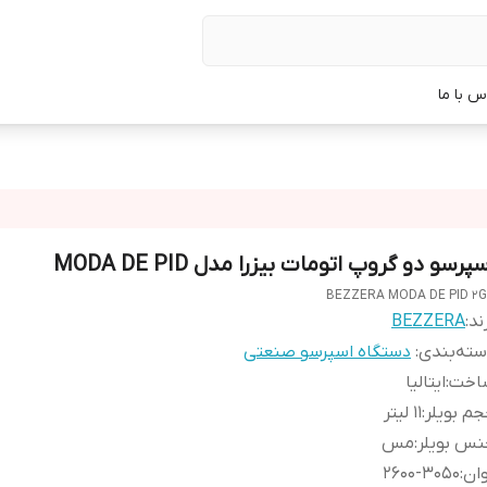
س با ما
پرسو دو گروپ اتومات بیزرا مدل MODA DE PID
BEZZERA MODA DE PID 2
ند:
BEZZERA
ته‌بندی
:
دستگاه اسپرسو صنعتی
اخت
:
ایتالیا
م بویلر
:
11 لیتر
نس بویلر
:
مس
ان
:
2600-3050