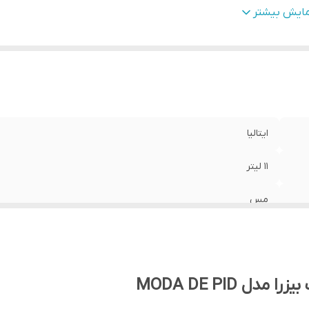
زن
:
59 کیلوگرم
مایش بیشتر
ستم PID
:
دارد
ترل ترموستاتیک
:
دارد
رانتی
:
2 ساله شرکتی
ایتالیا
11 لیتر
مس
2600-3050
59 کیلوگرم
 MODA DE PID
دارد