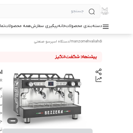
دسته‌بندی محصولات
خانه
پیگیری سفارش
همه محصولات
تما
manzomehvaliahdi
/
دستگاه اسپرسو صنعتی
اس
GR
بر
دس
س
حج
ج
تو