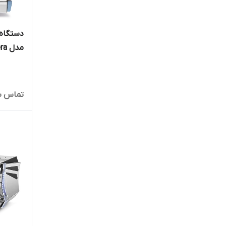
دستگاه 
مدل opera
تماس ب