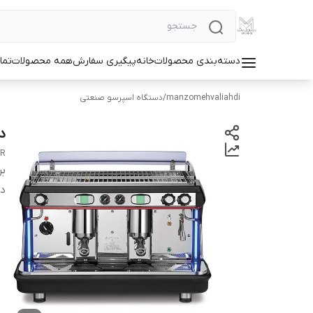
دسته‌بندی محصولات
خانه
پیگیری سفارش
همه محصولات
تما
manzomehvaliahdi
/
دستگاه اسپرسو صنعتی
دس
GR
بر
دس