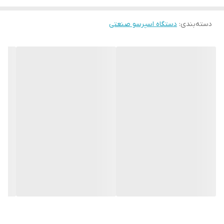
شمارش هر شات
دارد
دسته‌بندی
:
دستگاه اسپرسو صنعتی
قهوه در روز
تغییر دمای هر هد
دارد
گروپ به صورت
مجزا
سیستم PID
دارد
سیستم PRE-
دارد
INFUSION
نازل بخار کول تاچ
دارد
باریستا لایت
دارد