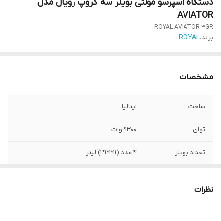
دستگاه اسپرسو مولتی بویلر سه گروپ رویال مدل
AVIATOR
ROYAL AVIATOR 3GR
برند:
ROYAL
مشخصات
ساخت
ایتالیا
توان
9300 وات
تعداد بویلر
4 عدد (11*1*1*1) لیتر
قابلیت شست و
دارد
شوی خودکار
نظرات
صفحه نمایش
دارد
لمسی