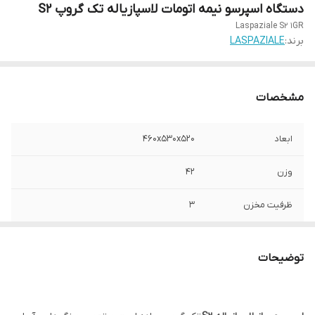
دستگاه اسپرسو نیمه اتومات لاسپازیاله تک گروپ S2
Laspaziale S2 1GR
برند:
LASPAZIALE
مشخصات
ابعاد
460x530x520
وزن
42
ظرفیت مخزن
۳
منبع تغذیه و جذب
Volt 220/240 Hz 50/60 W 3600 W+ 4500
نیرو
توضیحات