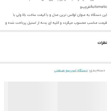
Automatic فرچینو
این دستگاه به عنوان لوکس ترین مدل و با کیفت ساخت بالا ولی با
قیمت مناسب محسوب میگردد و کلیه ای بدنه از استیل پرداخت شده و
ضد رنگ میباشد. این دستگاه با کیفت عصاری گیری بالا و حجم بویلر
مناسب جواب گویی باریستا کاران با هر سلیقه می باشد.
نظرات
کد دستگاه:AR-FR-RT-SL-006-001
نام برند:فرچینو
کد تولیدکننده:CON2E-LPG
دسته‌بندی
:
رنگ/جنس:آلومینیوم
دستگاه اسپرسو صنعتی
ظرفیت:۲ گروپ
سوخت:برق تک فاز
ابعاد:58 * 50 * 57.5 سانتی متر
وزن:55 کیلوگرم
توضیحات: