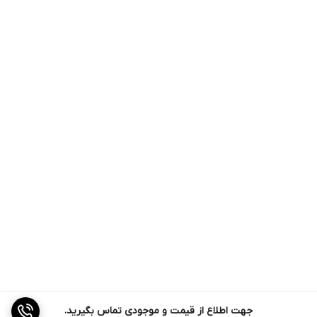
شیر برنجی کنترل فشار آب جوش و بخار بصورت جداگانه
شیر سه جهته برای کنترل فشار
پنل تاچ وچهار برنامه از پیش تعریف شده
حد فاصله 110 میلی متری برای فنجان های کوچک وبزرگ
شیر گازی کنترل شده بویلر 1/0 بار همراه با کنترل دستی برنرها
سیستم ترموسایفونیک برای گرم نگه داشتن مداوم هر گروپ ها برای
تولید قهوه بهتر
نوع سوخت : گاز + 12V باطری یا برق شهری
شیرهای چرخشی برنجی برای ایجاد بخار مناسب و آب جوش
جهت اطلاع از قیمت و موجودی تماس بگیرید.