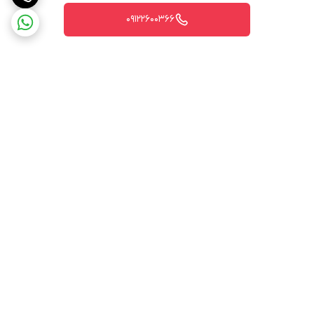
09122600366
برگشت به بالا
ارسال ویژه
پشتیبانی ۲۴ ساعته
ضمانت اصالت کالا