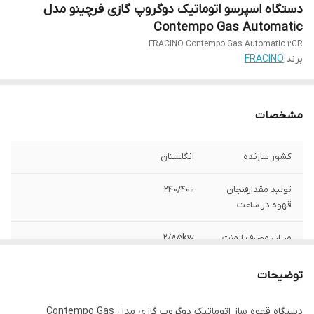
دستگاه اسپرسو اتوماتیک دوگروپ گازی فرچینو مدل
Contempo Gas Automatic
FRACINO Contempo Gas Automatic 2GR
برند:
FRACINO
مشخصات
کشور سازنده
انگلستان
تولید مقدارفنجان
240/400
قهوه در ساعت
میزان مصرف المنت
2/85kw
حجم بویلر
14 لیتر
توضیحات
تولید آبجوش
80 - 60 لیتر در ساعت
دستگاه قهوه ساز اتوماتیک دوگروپ گازی مدل Contempo Gas