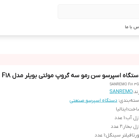
س با ما
ستگاه اسپرسو سن رمو سه گروپ مولتی بویلر مدل F18
SANREMO F18 3
ند:
SANREMO
ته‌بندی
:
دستگاه اسپرسو صنعتی
اخت
:
ایتالیا
زل آب
:
۱ عدد
زل بخار
:
۲ عدد
رتافیلتر سینگل
:
۱ عدد