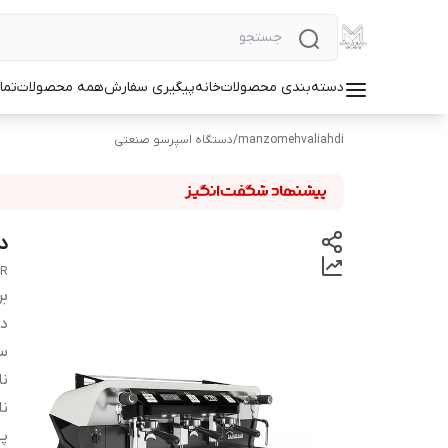
دسته‌بندی محصولات
خانه
پیگیری سفارش
همه محصولات
تما
manzomehvaliahdi
/
دستگاه اسپرسو صنعتی
د
GR
بر
دس
س
نا
نا
پو