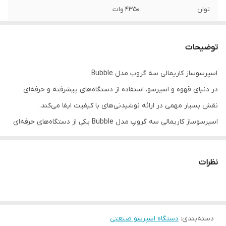
توان
4350 وات
سیستم قطع خودکار
دارد
توضیحات
صفحه نمایشگر
LCD
اسپرسوساز کاریمالی سه گروپ مدل Bubble
سینی چکه گیر
دارد
در دنیای قهوه و اسپرسو، استفاده از دستگاه‌های پیشرفته و حرفه‌ای
ولتاژ/فرکانس (ولت
220/240ولت
نقش بسیار مهمی در ارائه نوشیدنی‌های با کیفیت ایفا می‌کند.
/ هرتز)
اسپرسوساز کاریمالی سه گروپ مدل Bubble یکی از دستگاه‌های حرفه‌ای
و پیشرفته‌ای است که با طراحی منحصر به فرد و فناوری‌های نوین،
فیلتر متحرک قابل
دارد
شستشو
توانسته است توجه بسیاری از کافه‌ها و رستوران‌ها را به خود جلب کند.
نظرات
در این متن، به بررسی ویژگی‌ها، فناوری‌ها، طراحی، عملکرد و مزایا و
کنترل پنل
دکمه ای
معایب این اسپرسوساز خواهیم پرداخت.
تنظیم میزان بخار
دارد
۲. ویژگی‌های فنی
دهی
دسته‌بندی
:
دستگاه اسپرسو صنعتی
اسپرسوساز کاریمالی مدل Bubble با ویژگی‌های فنی برجسته‌ای که دارد،