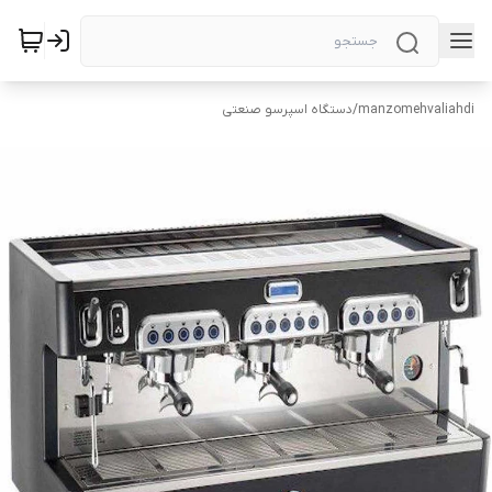
manzomehvaliahdi
/
دستگاه اسپرسو صنعتی