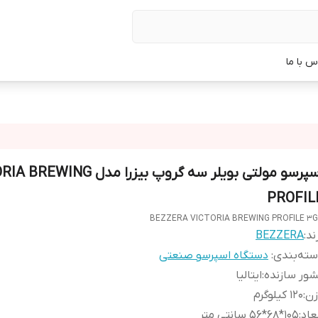
س با ما
اسپرسو مولتی بویلر سه گروپ بیزرا مدل G
PROFIL
BEZZERA VICTORIA BREWING PROFILE 3
ند:
BEZZERA
ته‌بندی
:
دستگاه اسپرسو صنعتی
ور سازنده
:
ایتالیا
زن
:
120 کیلوگرم
عاد
:
105*68*56 سانتی متر