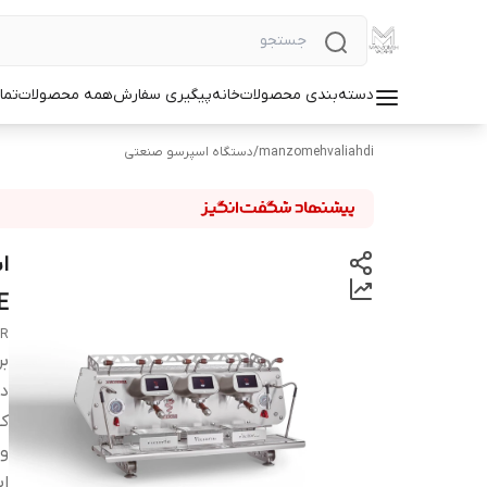
دسته‌بندی محصولات
خانه
پیگیری سفارش
همه محصولات
تما
manzomehvaliahdi
/
دستگاه اسپرسو صنعتی
E
GR
بر
دس
کش
و
اب