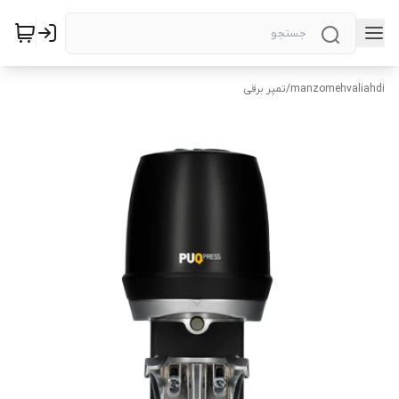
manzomehvaliahdi
/
تمپر برقی