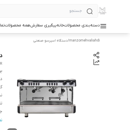
دسته‌بندی محصولات
خانه
پیگیری سفارش
همه محصولات
تما
manzomehvaliahdi
/
دستگاه اسپرسو صنعتی
د
GR
بر
دس
کش
نح
تع
ج
ول
ن
اب