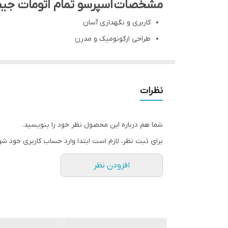
مشخصات اسپرسو تمام اتومات جیمبال
ابعاد دستگاه
کاربری و نگهداری آسان
طراحی ارگونومیک و مدرن
وزن دستگاه
سینگل بویلر
صفحه گرم نگهدارنده فنجان
پرقدرت و مناسب برای عصاره گیری های مکرر در کاف
ساخته شده از جنس استیل
حجم بویلر
نظرات
ثبات کیفیت عصاره گیری در هر بار مصرف
استفاده از سیستم Thermosyphon برای حداکثر ثبات دمایی بویلر
شما هم درباره این محصول نظر خود را بنویسید.
کنترل اتوماتیک شروع و پایان عصاره‌گیری
برای ثبت نظر، لازم است ابتدا وارد حساب کاربری خود شو
کاتالوگ محصول
افزودن نظر