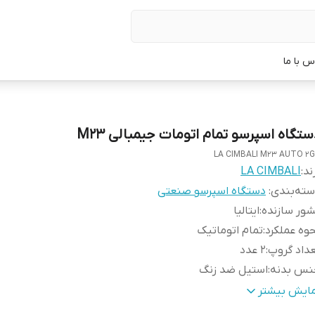
س با ما
ستگاه اسپرسو تمام اتومات جیمبالی M23
LA CIMBALI M23 AUTO 2
ند:
LA CIMBALI
ته‌بندی
:
دستگاه اسپرسو صنعتی
ور سازنده
:
ایتالیا
وه عملکرد
:
تمام اتوماتیک
داد گروپ
:
2 عدد
نس بدنه
:
استیل ضد زنگ
تاژ
:
220 ولت
مایش بیشتر
عاد دستگاه
:
55×52×82