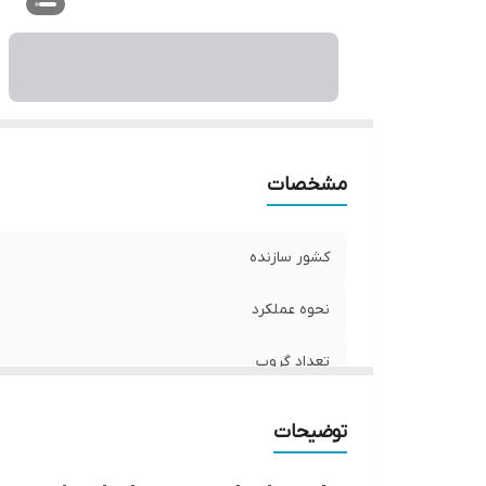
وز
صف
حج
مشخصات
کشور سازنده
نحوه عملکرد
تعداد گروپ
جنس بدنه
توضیحات
ولتاژ