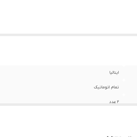
ن دستگاه
:
63 کیلوگرم
حه گرم نگهدارنده فنجان
:
دارد
م بویلر
:
11 لیتر
ایتالیا
تمام اتوماتیک
2 عدد
استیل ضد زنگ
220 ولت