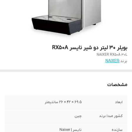
بویلر 30 لیتر دو شیر نایسر RX50A
NAIXER RX50A 30L
برند:
NAIXER
مشخصات
ابعاد
69.5 × 42 × 26 سانتیمتر
کشور مبدا برند
چین
سازنده
نایسر | Naixer