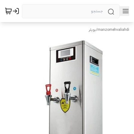
manzomehvaliahdi
/
بویلر