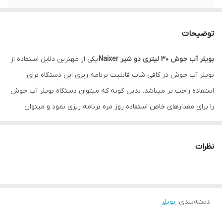
جنس بدنه
استیل
توضیحات
حجم محصول
30 لیتر
بویلر آب جوش 30 لیتری دو شیر Naixer
یکی از مهترین دلایل استفاده از
ولتاژ/فرکانس (ولت
۲۲۰ ولت
بویلر آب جوش در کافی شاب قابلیت برنامه ‌ریزی این دستگاه برای
/ هرتز)
استفاده راحت تر میباشد. بدین گونه که میتوان دستگاه بویلر آب جوش
قدرت موتور
3000 وات
را برای مقدارهای خاص استفاده روز مره برنامه ریزی نمود و میتوان
دستگاه بویلر آب جوش را به آب شهری اتصال داد تا به راحتی بتواند
بهترین تنظیم دما را ایجاد نمود.
نظرات
دسته‌بندی
:
بویلر