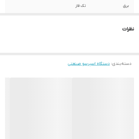
برق
تک فاز
ابعاد دستگاه
83x57x53 سانتیمتر
نظرات
سیستم کنترل فشار
دارد
گنجایش دیگ
11 لیتر
جوشان
دسته‌بندی
:
دستگاه اسپرسو صنعتی
سیستم کنترل دما
دارد
PID
وزن دستگاه
73 کیلوگرم
خروجی آب
3/8
ویژگی
امکان عصاره گیری و استفاده از نازل بخار به
صورت همزمان – پرتافیلتر یک عددسینگل و دو
عدد دابل