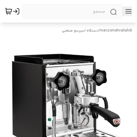
manzomehvaliahdi
/
دستگاه اسپرسو صنعتی