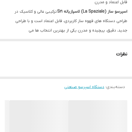
قابل اعتماد و مدرن
اسپرسو ساز (La Spaziale) لاسپازیاله S21
ترکیبی عالی و کلاسیک در
طراحی دستگاه های قهوه ساز کاربردی، قابل اعتماد است و با طراحی
جدید، دقیق، پیچیده و مدرن یکی از بهترین انتخاب ها می
باشد. مدل‌های S21 در واقع برای همه کسانی که به دنبال کیفیت بالا برای
یک نتیجه عالی هستند، همچنین کسانی که نمی‌خواهند زیبایی‌شناسی
نظرات
فریبنده را رها کنند، ایده‌آل هستند، حتی در مدرن ترین مکان ها، با
تنظیماته کاملا اختیاری، LED های نورانی حلقه های شیرهای اهرمی و میز
کار دستگاه را تزئین می کنند.
دسته‌بندی
:
دستگاه اسپرسو صنعتی
ویژگی های دستگاه اسپرسو ساز لاسپازیاله S21
دستگاه قهوه ساز الکترونیکی با تنظیم دوز متناسب
پمپ توکار
سیستم گرمایش برقی
گیج فشار برای کنترل فشار دیگ و پمپ