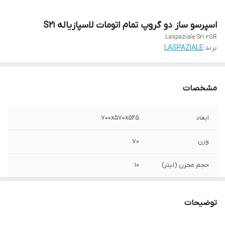
اسپرسو ساز دو گروپ تمام اتومات لاسپازیاله S21
Laspaziale S21 2GR
برند:
LASPAZIALE
مشخصات
ابعاد
700x570x525
وزن
70
حجم مخزن (لیتر)
10
منبع تغذیه و جذب
Volt230/400, Hz 50/60, W 3300/3600,
نیرو
W+4500
توضیحات