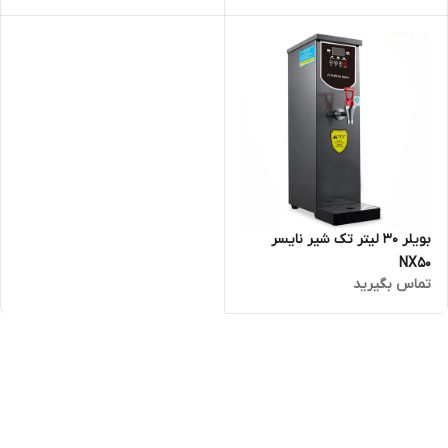
بویلر 30 لیتر تک شیر نایسر
NX50
تماس بگیرید