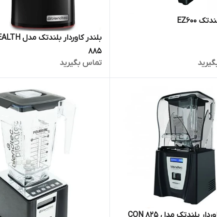
تک EZ600
بلندر کاوردار بلندتک
885
گیرید
تماس بگیرید
ردار بلندتک مدل CON 825