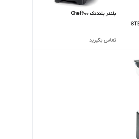
بلندر بلندتک Chef600
 مدل STEALTH
تماس بگیرید