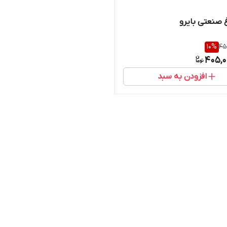
غ صنعتی بایرو
10
%
45
405,0
افزودن به سبد