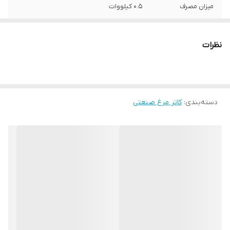
میزان مصرف
0.5 کیلووات
نوع مصرف
برق
نظرات
طول
406 میلیمتر
عمق
406 میلیمتر
دسته‌بندی
:
کاتر مرغ صنعتی
ارتفاع
540 میلیمتر