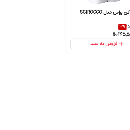
 براس مدل SCIROCCO
3
%
15
145,5
افزودن به سبد