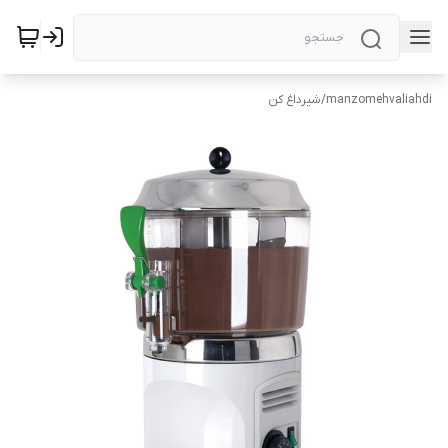
manzomehvaliahdi
/
شیرداغ کن