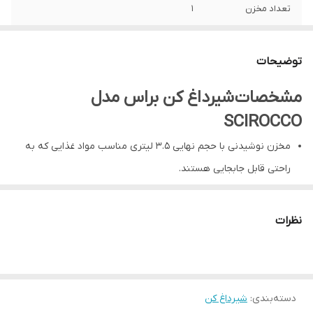
تعداد مخزن
1
جنس مخزن
پلی کربنات
توضیحات
گنجایش مخزن
5 L
مشخصات شیرداغ کن براس مدل
ابعاد ( عرض *عمق*
26*32*49 CM
SCIROCCO
ارتفاع)
مخزن نوشیدنی با حجم نهایی 3.5 لیتری مناسب مواد غذایی که به
نوع گاز مبرد
R290
راحتی قابل جابجایی هستند.
وزن خالص
6 KG
جنس مخزن پلی کربنات بدون ضرر
سطح سر و صدا کمتر از 70 دسی بل (A)
نظرات
قابلیت تنظیم دمای نوشیدنی
محافظ اضافه بار الکتریکی
دسته‌بندی
:
شیرداغ کن