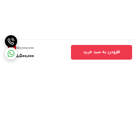
150,000,000
3
%
افزودن به سبد خرید
145,500,000
برگشت به بالا