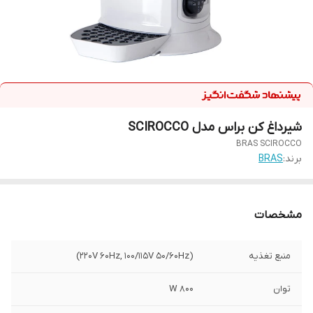
شیرداغ کن براس مدل SCIROCCO
BRAS SCIROCCO
برند:
BRAS
مشخصات
منبع تغذیه
(220V 60Hz, 100/115V 50/60Hz)
توان
800 W