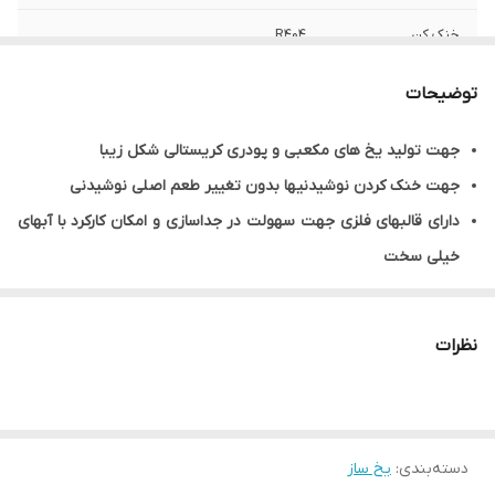
خنک کن
R404
نوع یخ مکعب
a-18g
توضیحات
مصرف الکتریکی (w)
1400
جهت تولید یخ های مکعبی و پودری کریستالی شکل زیبا
جهت خنک کردن نوشیدنیها بدون تغییر طعم اصلی نوشیدنی
پایه (cm)
15-11
دارای قالبهای فلزی جهت سهولت در جداسازی و امکان کارکرد با آبهای
وزن خالص
118
خیلی سخت
تایمر و ترموستات قابل تنظیم
مصرف آب
A 2.6 w 13
نظرات
ورودی آب
3/4
خروجی آب (mm)
24
ابعاد ( عرض * عمق
84×74×108
دسته‌بندی
:
یخ ساز
* ارتفاع ) (cm)