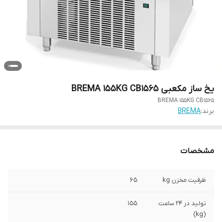
یخ ساز مکعبی BREMA 155KG CB1565
BREMA 155KG CB1565
برند:
BREMA
مشخصات
ظرفیت مخزن kg
65
تولید در 24 ساعت
155
(kg)