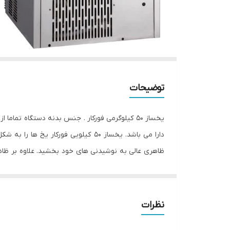
توضیحات
دارا می باشد. یخساز 50 کیلویی فو
ظاهری عالی به نوشیدنی های خود بخشید. علاوه بر ظاهر
بهداشتی و کریستالی دارای کنترل الکترومکانیک ساده می
نظرات