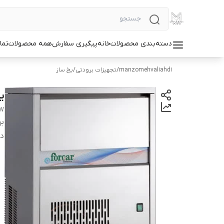
دسته‌بندی محصولات
خانه
پیگیری سفارش
همه محصولات
تما
manzomehvaliahdi
/
تجهیزات برودتی
/
یخ ساز
یخ 
0W
بر
دس