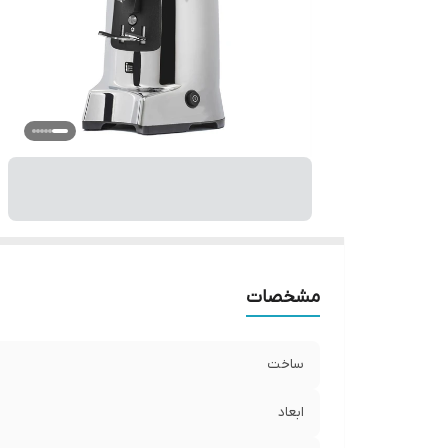
دو
ح
te
بر
و
er
ص
er
nt
مشخصات
ساخت
ابعاد