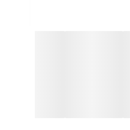
Possibility to activate or deactivate the do
Three different grinding activation modes: o
Total Control System available, allowing the
Adjustable and removable outlet chute
Bean hopper security system