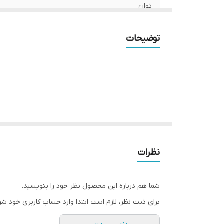
توان
جنس بدنه
توضیحات
جنس تیغه
قطر تیغه
دور موتور
حجم مخزن
Adjustable chute
نظرات
برق
شما هم درباره این محصول نظر خود را بنویسید.
وزن
برای ثبت نظر، لازم است ابتدا وارد حساب کاربری خود شو
Dose counter