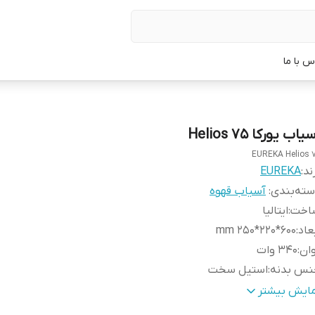
س با ما
یاب یورکا Helios 75
EUREKA Helios 
ند:
EUREKA
ته‌بندی
:
آسیاب قهوه
اخت
:
ایتالیا
عاد
:
600*220*250 mm
ان
:
340 وات
نس بدنه
:
استیل سخت
نس تیغه
:
فولاد
مایش بیشتر
ر تیغه
:
75 میلیمتر