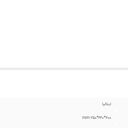
ر موتور
:
1350 در دقیقه
جم مخزن
:
۱٫2 کیلوگرم
Adjustable chu
:
دارد
ق
:
تک فاز
زن
:
15,2 kg
Dose count
:
دارد
فحه نمایش لمسی
:
دارد
Spotlight on filter hold
:
دارد
Stepless micrometric adjustme
:
دارد
ایتالیا
600*220*250 mm