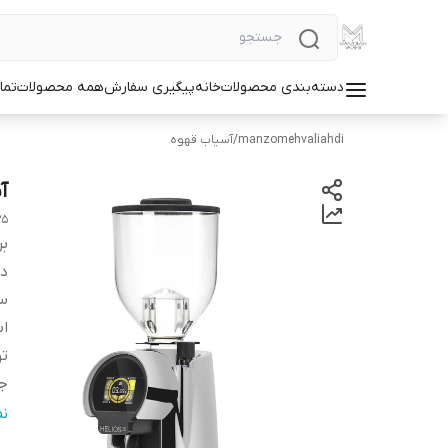
دسته‌بندی محصولات
خانه
پیگیری سفارش
همه محصولات
تما
manzomehvaliahdi
/
آسیاب قهوه
آس
75
بر
دس
س
اب
تو
ج
ج
ن
قط