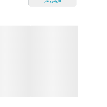
افزودن نظر
صفحه نمایش لمسی
screen
ttings
Spotlight on filter holder
Stepless micrometric adjustment