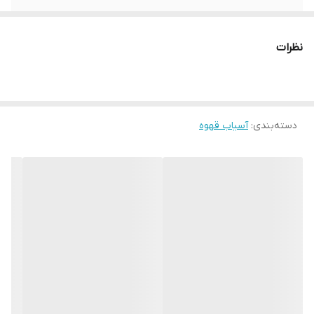
وزن خالص
6.2 کیلوگرم
نظرات
توان
310 W
موتور
1400 rpm (50 Hz) | 1680 rpm (60 Hz)
دسته‌بندی
:
آسیاب قهوه
خروجی آسیاب کردن
1,3 – 1,7 g/s
Micrometrica
ADJUSTMENT
Double Face
ADJUSTMENT
DISK
Silent System
TECHNOLOGY
Regolabile in Altezza
ADJUSTABLE
FORK