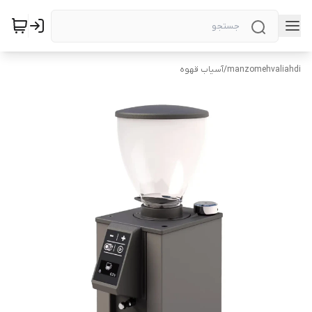
manzomehvaliahdi
/
آسیاب قهوه