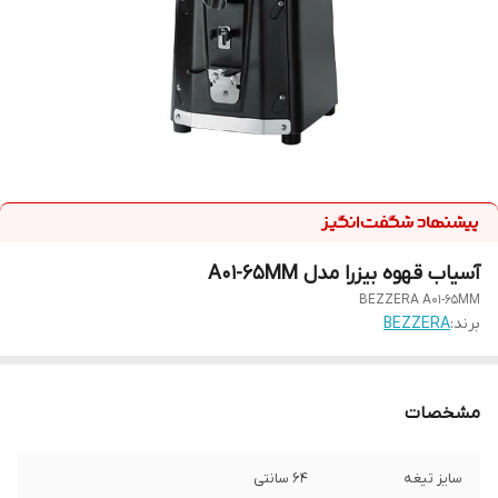
آسیاب قهوه بیزرا مدل A01-65MM
BEZZERA A01-65MM
برند:
BEZZERA
مشخصات
سایز تیغه
۶۴ سانتی