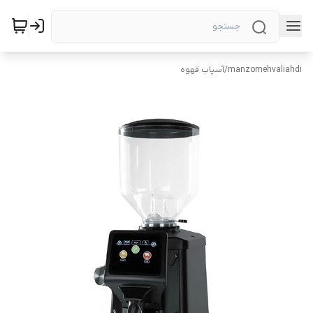
manzomehvaliahdi
/
آسیاب قهوه