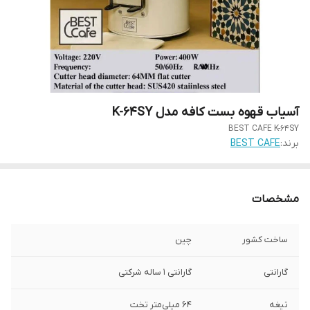
آسیاب قهوه بست کافه مدل K-64SY
BEST CAFE K-64SY
برند:
BEST CAFE
مشخصات
ساخت کشور
چین
گارانتی
گارانتی 1 ساله شرکتی
تیغه
۶۴ میلی‌متر تخت