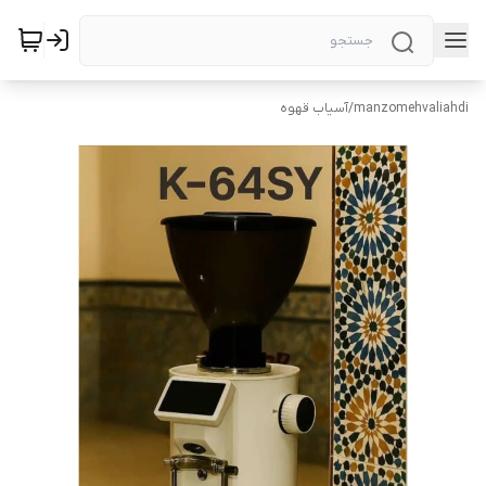
manzomehvaliahdi
/
آسیاب قهوه