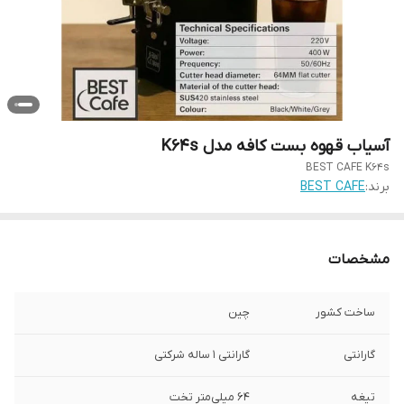
آسیاب قهوه بست کافه مدل K64s
BEST CAFE K64s
برند:
BEST CAFE
مشخصات
ساخت کشور
چین
گارانتی
گارانتی 1 ساله شرکتی
تیغه
۶4 میلی‌متر تخت