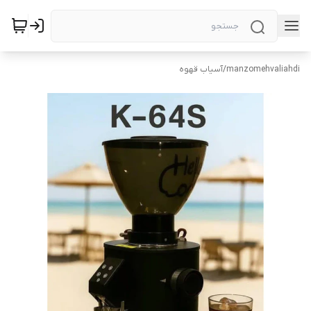
manzomehvaliahdi
/
آسیاب قهوه