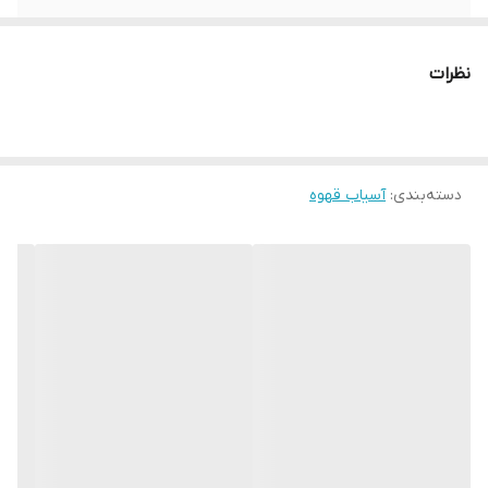
قدرت
350 وات
نظرات
تعداد درجات تنظیم
19 درجه
تنظیم درجه آسیاب
دارد (ریز — درشت)
دسته‌بندی
:
آسیاب قهوه