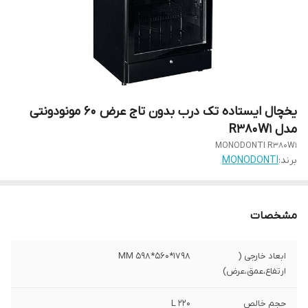
یخچال ایستاده تک درب بدون تاج عرض 60 مونودونتی
مدل R380W1
MONODONTI R380W1
برند:
MONODONTI
مشخصات
ابعاد خارجی (
1798*560*598 MM
ارتفاع،عمق،عرض)
حجم خالص
۲۲۰ L