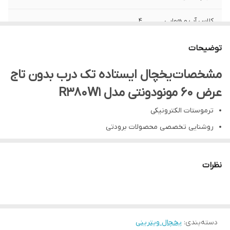
کلاس آب و هوایی
4
گرید انرژی
توضیحات
گاز مبرد
R600a
مشخصات یخچال ایستاده تک درب بدون تاج
عرض 60 مونودونتی مدل R380W1
نوع ترموستات
کنترلر دستی
ترموستات الکترونیکی
وزن خالص
۵9 KG
روشنایی تخصصی محصولات برودتی
تبرید دینامیکی
طراحی سازگار با محیط زیست (R600a)
نظرات
دسته‌بندی
:
یخچال ویترینی