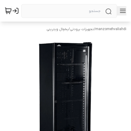
manzomehvaliahdi
/
تجهیزات برودتی
/
یخچال ویترینی