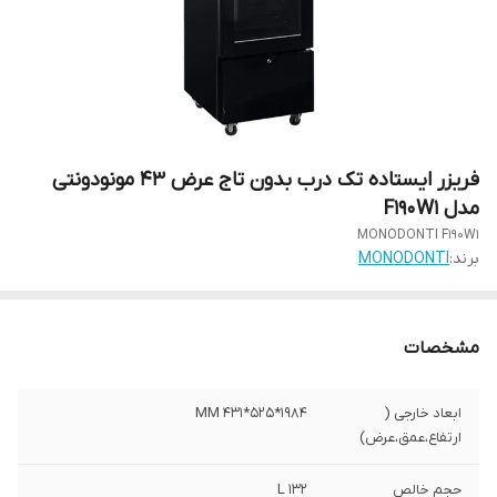
فریزر ایستاده تک درب بدون تاج عرض 43 مونودونتی
مدل F190W1
MONODONTI F190W1
برند:
MONODONTI
مشخصات
ابعاد خارجی (
1984*525*431 MM
ارتفاع،عمق،عرض)
حجم خالص
۱۳۲ L