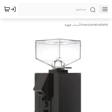
manzomehvaliahdi
/
آسیاب قهوه