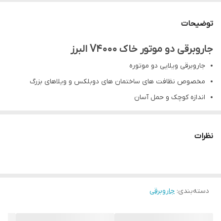
قدرت موتور
4000W
توضیحات
موتور
2 عدد
جاروبرقی دو موتور خاک V4000 البرز
جنس بدنه
استیل
جاروبرقی ویلایی دو موتوره
ابعاد
38 × 72 cm
مخصوص نظافت های ساختمان های دوبلکس و ویلاهای بزرگ
اندازه کوچک و حمل آسان
طول کابل برق
5 متر
قابلیت جذب
ندارد
نظرات
مایعات
خدمات پس از
10 سال
فروش
دسته‌بندی
:
جاروبرقی
گارانتی
1 سال
لوله تلسکوپی
دارد