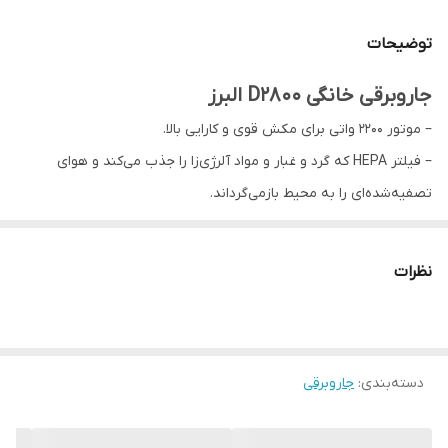
توضیحات
جاروبرقی خانگی D2800 البرز
– موتور 2200 واتی برای مکش قوی و کارایی بالا.
– فیلتر HEPA که گرد و غبار و مواد آلرژی‌زا را جذب می‌کند و هوای
تصفیه‌شده‌ای را به محیط بازمی‌گرداند.
– پاکت یکبار مصرف که نیاز به تخلیه مکرر ندارد و برای خانه های بزرگ
مناسب است.
نظرات
– لوله تلسکوپی فلزی با قابلیت تنظیم ارتفاع برای راحتی کاربر.
– چرخ‌های 360 درجه‌ای برای حرکت آسان در محیط‌های مختلف.
– سیستم تنظیم مکش که به شما امکان می‌دهد قدرت مکش را
دسته‌بندی
:
جاروبرقی
متناسب با سطحی که می‌خواهید تمیز کنید، تنظیم نمایید.
– سیم برق بلند با سیستم جمع‌کن خودکار که دسترسی به تمام نقاط