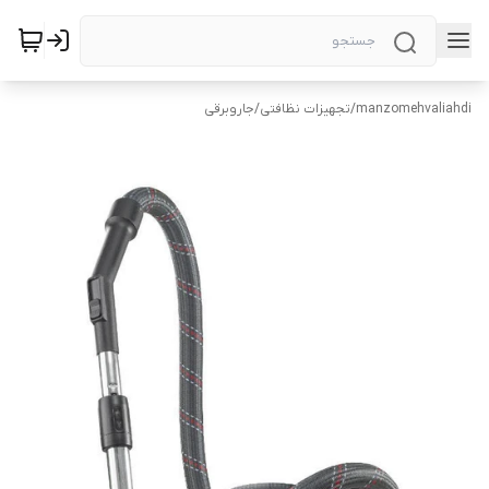
manzomehvaliahdi
/
تجهیزات نظافتی
/
جاروبرقی