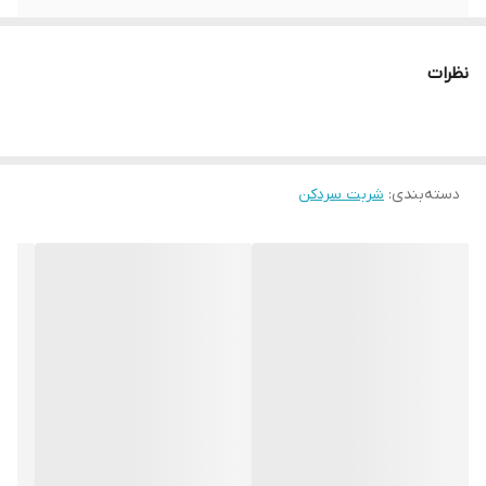
وزن دستگاه
36 کیلوگرم
نظرات
جنس مخزن
پلی کربنات
توان دستگاه
356 وات
دسته‌بندی
:
شربت سردکن
گنجایش هر مخزن
12 لیتر
همزن
به صورت پارویی
گارانتی
دارد
ویژگی‌ها
مناسب نوشیدنیهای پالپ دار مانند تخم شربتی
و خاکشیر و …