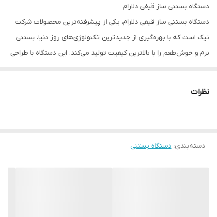
مبرد کمپرسور
R404A - R22
دستگاه بستنی ساز قیفی دلارام
سیلندر
دستگاه بستنی ساز قیفی دلارام، یکی از پیشرفته‌ترین محصولات شرکت
نیک است که با بهره‌گیری از جدیدترین تکنولوژی‌های روز دنیا، بستنی
نرم و خوش‌طعم را با بالاترین کیفیت تولید می‌کند. این دستگاه با طراحی
مدرن، مصرف انرژی بهینه و کاربری آسان، انتخابی ایده‌آل برای
بستنی‌فروشی‌ها، کافی‌شاپ‌ها و سایر مراکز عرضه بستنی است.
نظرات
افزایش ظرفیت تولید بستنی و کیفیت بی‌نظیر در مدل‌های مجهز به
پمپ
پنل کنترل دیجیتال پیشرفته با نمایشگرهای مختلف از جمله نمایشگر
دسته‌بندی
:
دستگاه بستنی
قوام بستنی، دمای محیط، دمای سلیندر و مخزن
دو کمپرسور مجزا برای تولید و نگهداری بستنی به صورت همزمان
کاهش مصرف انرژی و استهلاک دستگاه با استفاده از تایمر دیجیتال و
مدار برودتی بهینه‌سازی شده
طراحی جدید شیر خروج بستنی با قابلیت نصب نازل‌های متنوع برای