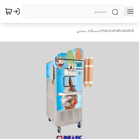
manzomehvaliahdi
/
دستگاه بستنی