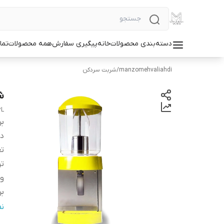
دسته‌بندی محصولات
خانه
پیگیری سفارش
همه محصولات
تما
manzomehvaliahdi
/
شربت سردکن
ش
2L
بر
دس
تع
تو
ول
ب
گ
ن
تع