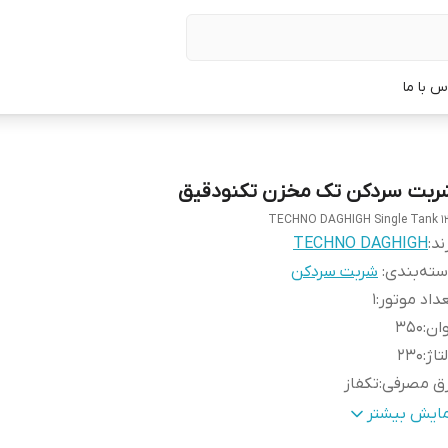
س با ما
ربت سردکن تک مخزن تکنودقیق
TECHNO DAGHIGH Single Tank 1
ند:
TECHNO DAGHIGH
ته‌بندی
:
شربت سردکن
داد موتور
:
1
ان
:
350
تاژ
:
230
رق مصرفی
:
تکفاز
نجایش هر مخزن
:
12
مایش بیشتر
داد مخزن
:
1