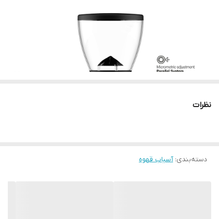
وزن
15.36 کیلوگرم
گارانتی
یکسال شرکتی
ابعاد
600*230*385 میلیمتر
نظرات
دسته‌بندی
:
آسیاب قهوه