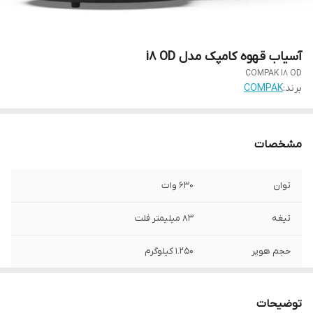
آسیاب قهوه کامپک مدل i8 OD
COMPAK I8 OD
برند:
COMPAK
مشخصات
توان
630 وات
تیغه
83 میلیمتر فلت
حجم هوپر
1.250 کیلوگرم
فن خنک کننده
دارد
توضیحات