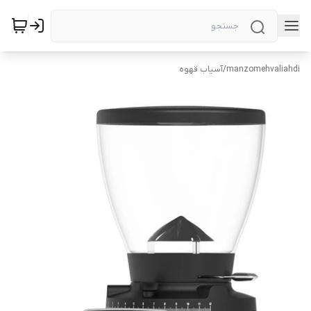
manzomehvaliahdi
/
آسیاب قهوه