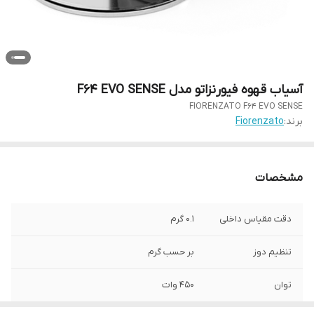
آسیاب قهوه فیورنزاتو مدل F64 EVO SENSE
FIORENZATO F64 EVO SENSE
برند:
Fiorenzato
مشخصات
دقت مقیاس داخلی
0.1 گرم
تنظیم دوز
بر حسب گرم
توان
450 وات