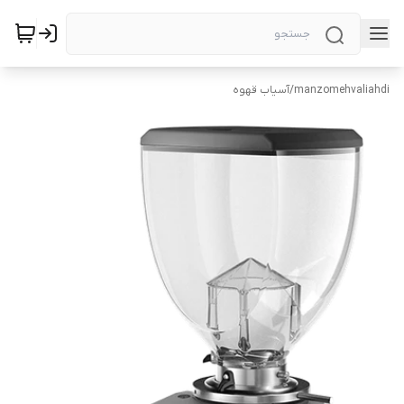
manzomehvaliahdi
/
آسیاب قهوه