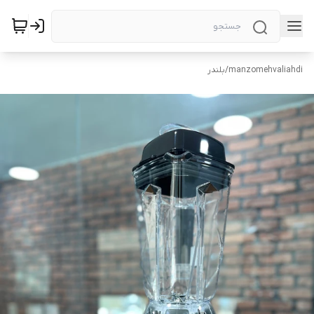
manzomehvaliahdi
/
بلندر