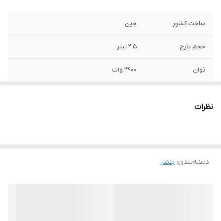
ساخت کشور
چین
حجم پارچ
2.5 لیتر
توان
2400 وات
ولتاژ
220-240 ولت
نظرات
دسته‌بندی
:
بلندر