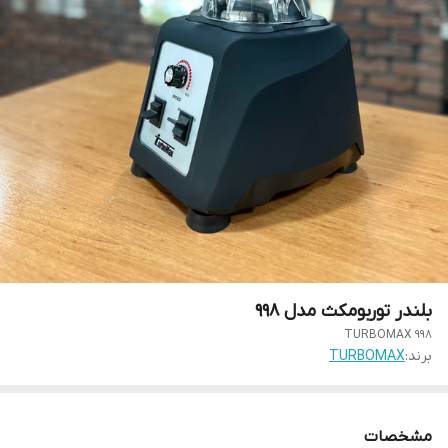
بلندر توربومکث مدل 998
TURBOMAX 998
برند:
TURBOMAX
مشخصات