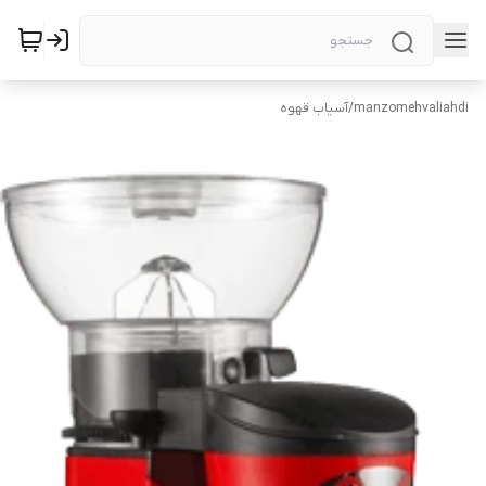
manzomehvaliahdi
/
آسیاب قهوه