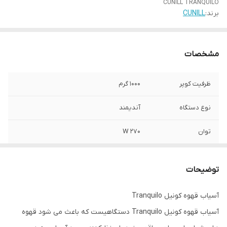
CUNILL TRANQUILO
برند:
CUNILL
مشخصات
ظرفیت کوپر
1000 گرم
نوع دستگاه
آندیمند
توان
270 W
دور موتور
1300/1600 RPM
توضیحات
ولتاژ
230V/220V/110V
آسیاب قهوه کونیل Tranquilo
ابعاد
410*170*340 میلی متر
آسیاب قهوه کونیل Tranquilo دستگاهیست که باعث می شود قهوه
وزن
6 کیلوگرم