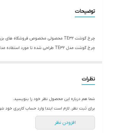
توضیحات
چرخ گوشت TE32 محصولی مخصوص فروشگاه های بزرگ با کارکرد بدون وقفه
چرخ گوشت مدل TE32 طراحی شده تا مو
تولید،کارکرد بدون وقفه را در زمان بهره برداری ضمان
کرده و باعث حفظ بافت گوشت می شود. مجموعه قسمتهای ا
بدنه از جنس آلیاژ آلومینیوم با طراحی منحصر به ف
نظرات
چرخ گوشت TE32 در رنگ قرمز به صورت سفارشی می باشد.
شما هم درباره این محصول نظر خود را بنویسید.
برای ثبت نظر، لازم است ابتدا وارد حساب کاربری خود شو
افزودن نظر