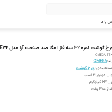
س با ما
 گوشت نمره 32 سه فاز امگا صد صنعت آرا مدل TE32
OMEGA TE
ند:
OMEGA
ته‌بندی
:
چرخ گوشت
ان موتور
:
3 اسب
زن
:
63 کیلوگرم
تاژ
:
380 ولت