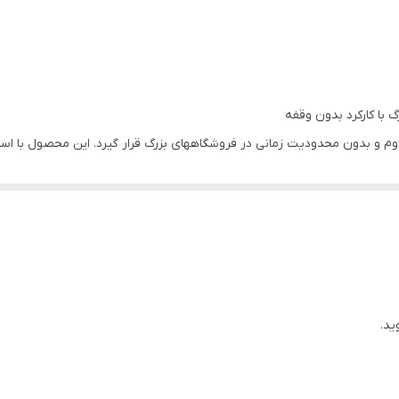
رد استفاده مداوم و بدون محدودیت زمانی در فروشگاههای بزرگ قرار گیرد. این محصول ب
ت می کند. رعایت استانداردهای صنایع غذایی خصوصا در قسمتهایی که در تما
لکتریکی و مکانیکی این چرخ گوشت نیز دارای بالاترین استانداردها هستند.
رد
ید.