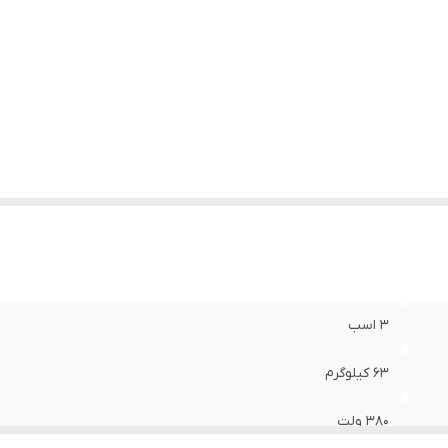
3 اسب
63 کیلوگرم
380 ولت