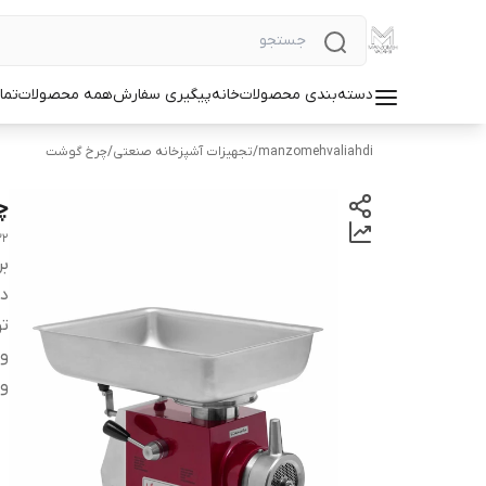
دسته‌بندی محصولات
خانه
پیگیری سفارش
همه محصولات
تما
manzomehvaliahdi
/
تجهیزات آشپزخانه صنعتی
/
چرخ گوشت
چرخ
32
بر
دس
تو
و
ول